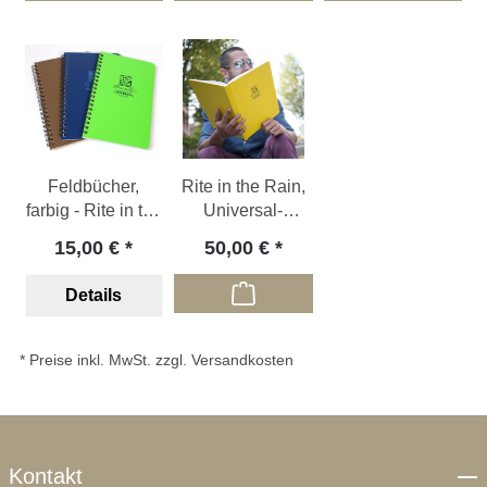
Feldbücher,
Rite in the Rain,
farbig - Rite in the
Universal-
Rain
Feldbuch N°
15,00 €
50,00 €
370F-MX
Details
* Preise inkl. MwSt. zzgl. Versandkosten
Kontakt