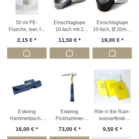
50 ml PE-
Einschlaglupe
Einschlaglupe
Flasche, leer, für
10-fach mit 2
10-fach, Ø 20mm,
Salzsäure
LEDs
2-linsig
2,15 €
11,50 €
19,00 €
Estwing
Estwing
Rite in the Rain-
Hammertasche
Pickhammer
wasserfeste
für Pickhämmer,
groß, 900g, mit
Feldbücher
16,00 €
73,00 €
9,50 €
Nylon
Vinylgriff blau