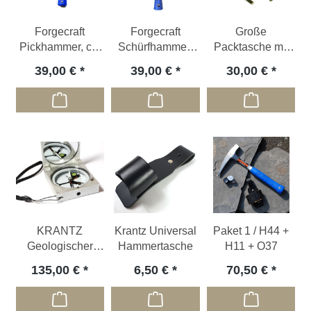
Forgecraft
Forgecraft
Große
Pickhammer, ca.
Schürfhammer,
Packtasche mit
800g
ca. 800g
Schulter-
39,00 €
39,00 €
30,00 €
Tragegurt
KRANTZ
Krantz Universal
Paket 1 / H44 +
Geologischer
Hammertasche
H11 + O37
Gefügekompass
135,00 €
6,50 €
70,50 €