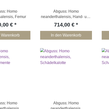
uss: Homo
Abguss: Homo
alensis, Femur
neanderthalensis, Hand- und
Fußskelett
0,00 €
714,00 €
n Warenkorb
In den Warenkorb
uss: Homo
Abguss: Homo
rthalensis,
neanderthalensis,