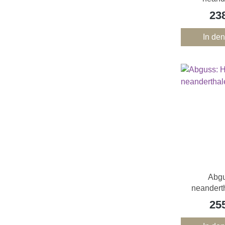
Schäd
23
In de
Abg
neanderth
25