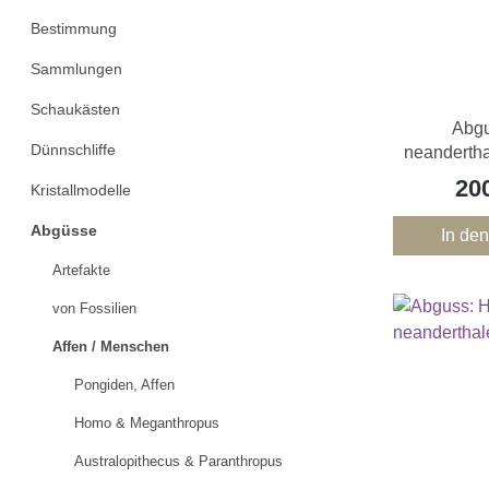
Bestimmung
Sammlungen
Schaukästen
Abg
Dünnschliffe
neandertha
Fragm. 
20
Kristallmodelle
Abgüsse
In de
Artefakte
von Fossilien
Affen / Menschen
Pongiden, Affen
Homo & Meganthropus
Australopithecus & Paranthropus