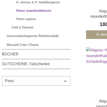
H. erectus & H. heidelbergensis
Homo neandertahlensis
Abg
neanderth
Homo sapiens
18
Gold & Diamant
In de
Geomorphologische Reliefmodelle
Munsell Color Charts
BÜCHER
GUTSCHEINE / Geschenke
Preis
Abg
neande