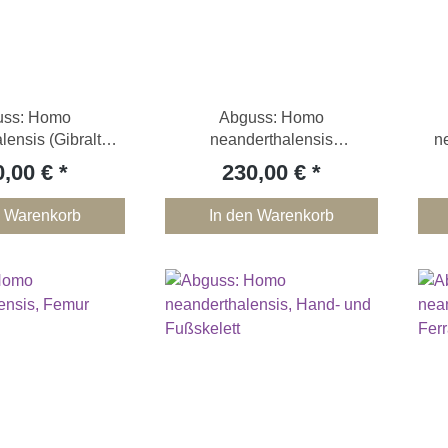
uss: Homo
Abguss: Homo
lensis (Gibraltar
neanderthalensis
n
Oberschädel)
(Schädelrekonstruktion)
0,00 €
230,00 €
n Warenkorb
In den Warenkorb