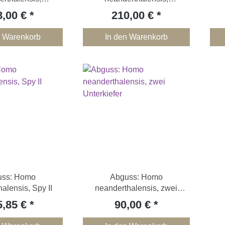
elfragmente
Schädelkalotte
8,00 €
210,00 €
n Warenkorb
In den Warenkorb
uss: Homo
Abguss: Homo
alensis, Spy II
neanderthalensis, zwei
Unterkiefer
5,85 €
90,00 €