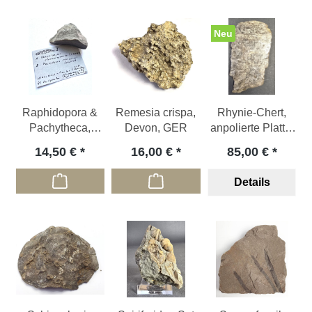
Neu
Raphidopora &
Remesia crispa,
Rhynie-Chert,
Pachytheca,
Devon, GER
anpolierte Platte,
Devon; Eifel, DE
Devon; GB - 12 x
14,50 €
16,00 €
85,00 €
7 cm
Details