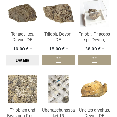
Tentaculites,
Trilobit, Devon,
Trilobit: Phacops
Devon, DE
DE
sp., Devon;
Gerolstein, DE
16,00 €
18,00 €
38,00 €
Details
Trilobiten und
Überraschungspa
Uncites gryphus,
Bryozoen Reste,
ket 16
Devon; DE