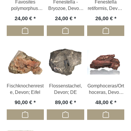
Favosites
Fenestella -
Fenestella
polymorphus;
Bryozoe, Devon,
retiformis, Devon,
Devon; DE - ca.
DE
Eifel, DE
24,00 €
24,00 €
26,00 €
11 x 6 x 7 cm
Fischknochenrest
Flossenstachel,
Gomphoceras/Ort
e, Devon; Eifel
Devon; DE
hoceras, Devon;
DE
90,00 €
89,00 €
48,00 €