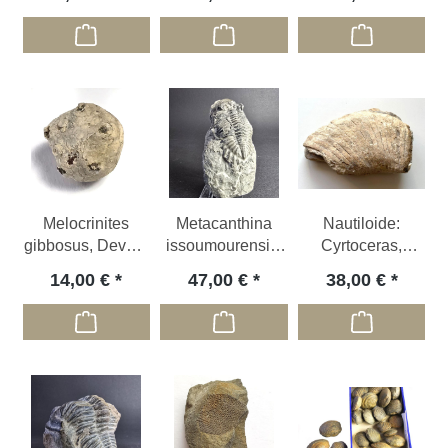
Melocrinites
Metacanthina
Nautiloide:
gibbosus, Devon,
issoumourensis,
Cyrtoceras,
GER
Devon, MA
Devon, DE
14,00 €
47,00 €
38,00 €