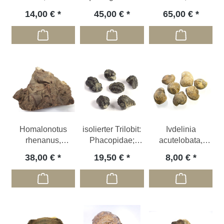
Devon; DE
14,00 €
45,00 €
65,00 €
Homalonotus
isolierter Trilobit:
Ivdelinia
rhenanus,
Phacopidae;
acutelobata,
Unterdevon, Eifel
Devon, MA,
Mitteldevon; Eifel,
38,00 €
19,50 €
8,00 €
eingerollt
DE