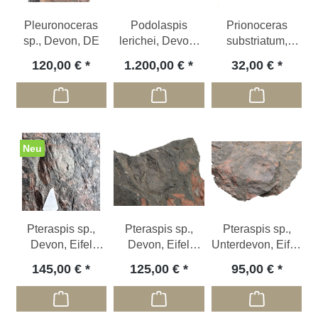
Pleuronoceras
Podolaspis
Prionoceras
sp., Devon, DE
lerichei, Devon,
substriatum,
UA
Devon; MA
120,00 €
1.200,00 €
32,00 €
Neu
Pteraspis sp.,
Pteraspis sp.,
Pteraspis sp.,
Devon, Eifel
Devon, Eifel
Unterdevon, Eifel,
(Panzerfisch)
(Panzerfisch)
DE (Panzerfisch)
145,00 €
125,00 €
95,00 €