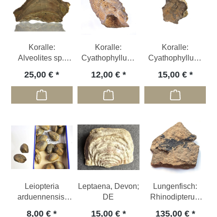
Koralle:
Koralle:
Koralle:
Alveolites sp.,
Cyathophyllum,
Cyathophyllum,
Devon; DE
Devon, DE
Devon, DE -
25,00 €
12,00 €
15,00 €
halbiert &
anpoliert
Leiopteria
Leptaena, Devon;
Lungenfisch:
arduennensis,
DE
Rhinodipterus,
Unterdevon; DE
Devon; DE
8,00 €
15,00 €
135,00 €