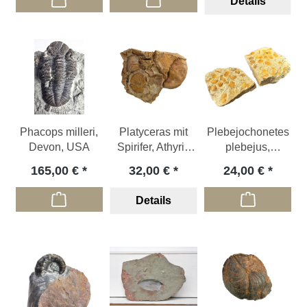
Details
Phacops milleri,
Platyceras mit
Plebejochonetes
Devon, USA
Spirifer, Athyris
plebejus,
und Chonetes,
Unterdevon, DE
165,00 €
32,00 €
24,00 €
DE
Details