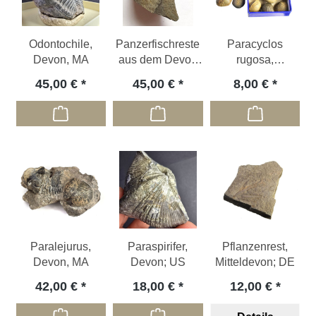
Odontochile,
Panzerfischreste
Paracyclos
Devon, MA
aus dem Devon
rugosa,
der Eifel
Unterdevon; DE
45,00 €
45,00 €
8,00 €
Paralejurus,
Paraspirifer,
Pflanzenrest,
Devon, MA
Devon; US
Mitteldevon; DE
42,00 €
18,00 €
12,00 €