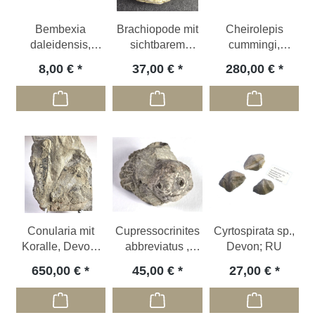
Bembexia
Brachiopode mit
Cheirolepis
daleidensis,
sichtbarem
cummingi,
Unterdevon; DE
Armgerüst,
Devon,
8,00 €
37,00 €
280,00 €
Devon; DE
Schottland
Conularia mit
Cupressocrinites
Cyrtospirata sp.,
Koralle, Devon,
abbreviatus ,
Devon; RU
Eifel, DE
Devon, Eifel
650,00 €
45,00 €
27,00 €