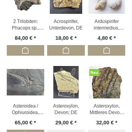
2 Trilobiten:
Acrospirifer,
Arduspirifer
Phacops sp.,
Unterdevon, DE
intermedius,
Devon; DE
Mitteldevon; DE
84,00 €
18,00 €
4,80 €
Neu
Asteroidea /
Asteroxylon,
Asteroxylon,
Ophiuroidea,
Devon; DE
Mittleres Devon,
Devon; DE
Lindlar 7 cm x 4
65,00 €
29,00 €
32,00 €
cm x