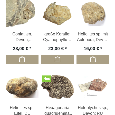
Goniatiten,
große Koralle:
Heliolites sp. mit
Devon,
Cyathophyllum,
Aulopora, Devon;
Büdesheim, DE
Devon; DE
DE
28,00 €
23,00 €
16,00 €
Neu
Heliolites sp.,
Hexagonaria
Holoptychus sp.,
Eifel, DE
quadrigemina,
Devon; RU