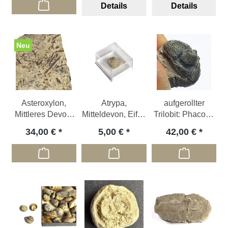
Details
Details
Neu
Asteroxylon,
Atrypa,
aufgerollter
Mittleres Devon,
Mitteldevon, Eifel,
Trilobit: Phacops
Lindlar, DE
DE
sp.,Devon; DE
34,00 €
5,00 €
42,00 €