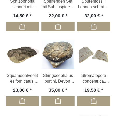
Schizophoria
Spiriferiden Set
Spurenfossil:
schnuri mit
mit Subcuspidella
Lennea schmidti,
Aulopora, Devon;
incerta, DE
Devon, DE
14,50 €
22,00 €
32,00 €
DE
Squameoalveolit
Stringocephalus
Stromatopora
es fornicatus,
burtini, Devon,
concentrica,
leicht anpoliert,
GER
Devon; DE
23,00 €
35,00 €
19,50 €
Devon; DE