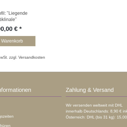
ofil: "Liegende
iklinale"
90,00 €
n Warenkorb
 MwSt. zzgl. Versandkosten
nformationen
Zahlung & Versand
Wir versenden weltweit mit DHL
innerhalb Deutschlands: 8,90 € in
szeiten
Österreich: DHL (bis 31 kg): 15,00
chüren