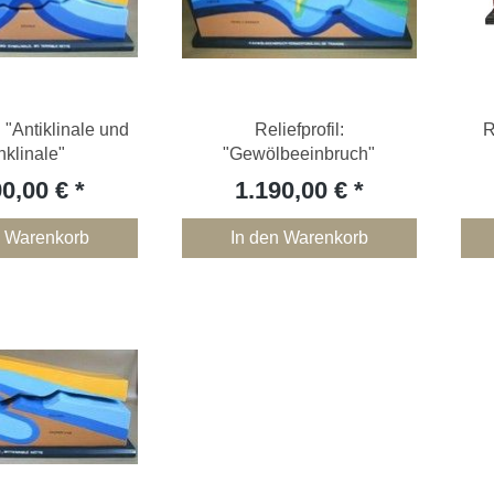
: "Antiklinale und
Reliefprofil:
R
klinale"
"Gewölbeeinbruch"
90,00 €
1.190,00 €
n Warenkorb
In den Warenkorb