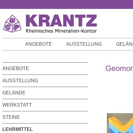
m Hauptinhalt springen
Zur Suche springen
Zur Hauptnavigation springen
ANGEBOTE
AUSSTELLUNG
GELÄN
Geomorp
ANGEBOTE
AUSSTELLUNG
GELÄNDE
WERKSTATT
STEINE
LEHRMITTEL