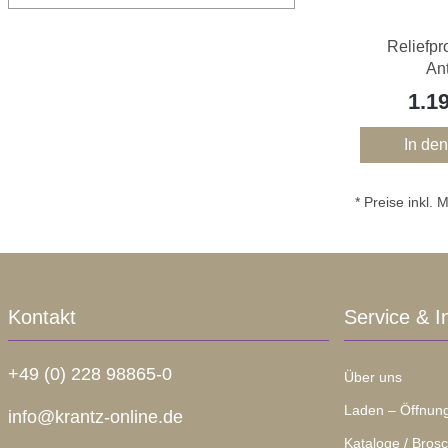
Reliefpr
Ant
1.1
In de
* Preise inkl.
Kontakt
Service & I
+49 (0) 228 98865-0
Über uns
Laden – Öffnung
info@krantz-online.de
Kataloge / Bros