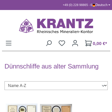
Deutsch
+49 (0) 228 98865 - 0
Zum Hauptinhalt springen
0,00 €*
Dünnschliffe aus alter Sammlung