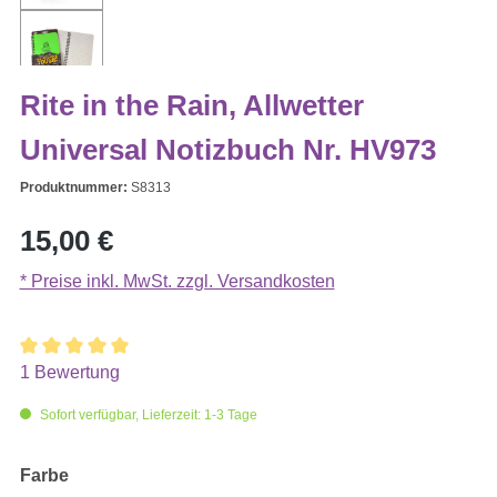
Rite in the Rain, Allwetter
Universal Notizbuch Nr. HV973
Produktnummer:
S8313
Regulärer Preis:
15,00 €
* Preise inkl. MwSt. zzgl. Versandkosten
1 Bewertung
Durchschnittliche Bewertung von 5 von 5 Sternen
Sofort verfügbar, Lieferzeit: 1-3 Tage
auswählen
Farbe