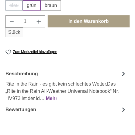
blau
grün
braun
(Diese Option ist zurzeit nicht verfügbar.)
Produkt Anzahl: Gib den gewünschten Wert e
In den Warenkorb
Stück
Zum Merkzettel hinzufügen
Beschreibung
Rite in the Rain - es gibt kein schlechtes Wetter.Das
„Rite in the Rain All-Weather Universal Notebook“ Nr.
HV973 ist der id…
Mehr
Bewertungen