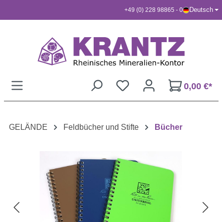
Deutsch
+49 (0) 228 98865 - 0
Zum Hauptinhalt springen
0,00 €*
GELÄNDE
Feldbücher und Stifte
Bücher