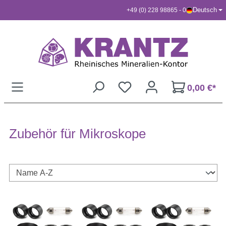
Deutsch
+49 (0) 228 98865 - 0
Zum Hauptinhalt springen
0,00 €*
Zubehör für Mikroskope