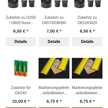
Zubehör zu O200
Zubehör zu
Zubehör zu
/ O600 Novex
O6070/O6080
O610/O620
Stereomikroskop
6,50 €
7,00 €
6,50 €
"AP-5" & "AP-8"
Details
Details
Details
Zubehör für
Markierungspfeile
Markierungspfeile
O6240
, selbstklebend,
, selbstklebend,
gelb (280 St.)
gelb (564 Stück)
10,00 €
6,75 €
6,75 €