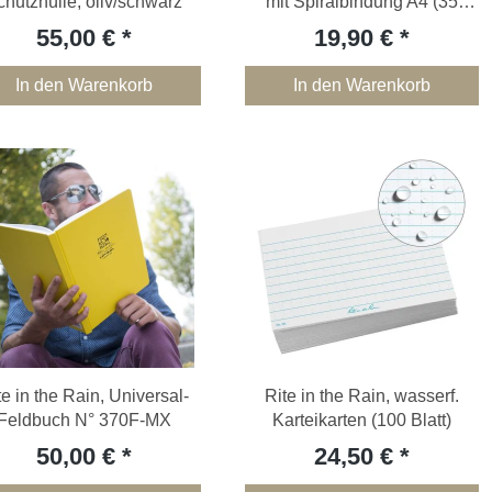
chutzhülle, oliv/schwarz
mit Spiralbindung A4 (35
Blatt)
55,00 €
19,90 €
In den Warenkorb
In den Warenkorb
te in the Rain, Universal-
Rite in the Rain, wasserf.
Feldbuch N° 370F-MX
Karteikarten (100 Blatt)
50,00 €
24,50 €