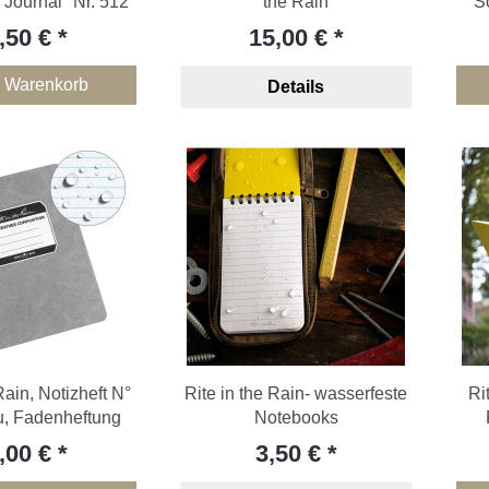
 Journal" Nr. 512
the Rain
S
,50 €
15,00 €
n Warenkorb
Details
Rain, Notizheft N°
Rite in the Rain- wasserfeste
Ri
u, Fadenheftung
Notebooks
,00 €
3,50 €