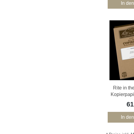
In de
Rite in th
Kopierpapi
61
In de