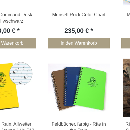
Command Desk
Munsell Rock Color Chart
M
oliv/schwarz
0,00 €
235,00 €
n Warenkorb
In den Warenkorb
e Rain, Allwetter
Feldbücher, farbig - Rite in
Ri