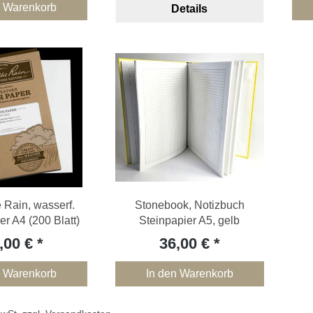
n Warenkorb
Details
e Rain, wasserf.
Stonebook, Notizbuch
er A4 (200 Blatt)
Steinpapier A5, gelb
,00 €
36,00 €
n Warenkorb
In den Warenkorb