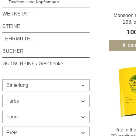
Taschen- und Kopflampen
WERKSTATT
Monsoon 
298, 
STEINE
10
LEHRMITTEL
In de
BÜCHER
GUTSCHEINE / Geschenke
Einteilung
Farbe
Form
Rite in th
Preis