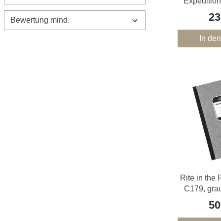
"Expedition
23
Bewertung mind.
In de
Rite in the 
C179, gra
50