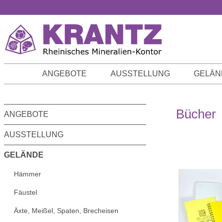
m Hauptinhalt springen
Zur Suche springen
Zur Hauptnavigation springen
ANGEBOTE
AUSSTELLUNG
GELÄN
Bücher
ANGEBOTE
AUSSTELLUNG
GELÄNDE
Hämmer
Fäustel
Äxte, Meißel, Spaten, Brecheisen