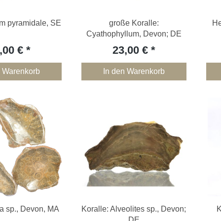
m pyramidale, SE
große Koralle:
He
Cyathophyllum, Devon; DE
,00 €
23,00 €
n Warenkorb
In den Warenkorb
a sp., Devon, MA
Koralle: Alveolites sp., Devon;
K
DE