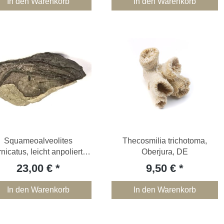
In den Warenkorb
In den Warenkorb
Squameoalveolites
Thecosmilia trichotoma,
rnicatus, leicht anpoliert,
Oberjura, DE
Devon; DE
23,00 €
9,50 €
In den Warenkorb
In den Warenkorb