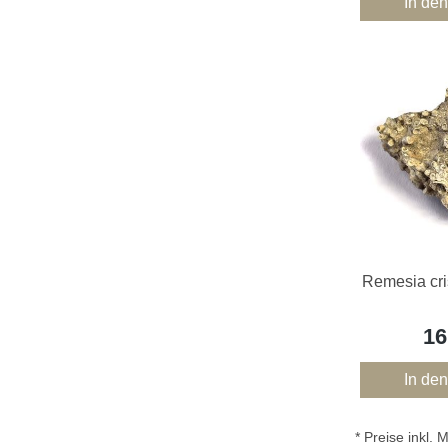
In de
Remesia cr
16
In de
* Preise inkl.