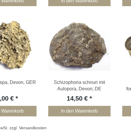
n Warenkorb
In den Warenkorb
ispa, Devon, GER
Schizophoria schnuri mit
Aulopora, Devon; DE
fo
,00 €
14,50 €
n Warenkorb
In den Warenkorb
 MwSt. zzgl. Versandkosten