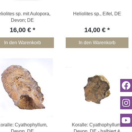
liolites sp. mit Aulopora,
Heliolites sp., Eifel, DE
Devon; DE
16,00 €
14,00 €
In den Warenkorb
In den Warenkorb
oralle: Cyathophyllum,
Koralle: Cyathophyllum,
Devon, DE
Devon, DE - halbiert &