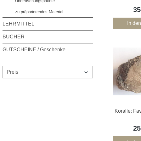
Überraschungspakete
35
zu präparierendes Material
In de
LEHRMITTEL
BÜCHER
GUTSCHEINE / Geschenke
Preis
Koralle: Fav
25