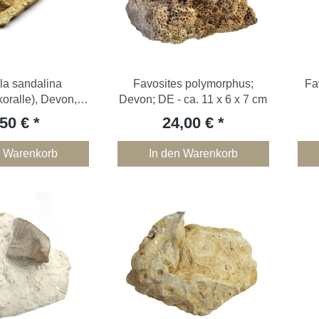
la sandalina
Favosites polymorphus;
Fa
koralle), Devon,
Devon; DE - ca. 11 x 6 x 7 cm
ifel, DE
,50 €
24,00 €
n Warenkorb
In den Warenkorb