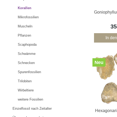
Korallen
Goniophyllu
Mikrofossilien
35
Muscheln
Pflanzen
In de
Scaphopoda
Schwämme
Neu
Schnecken
Spurenfossilien
Trilobiten
Wirbeltiere
weitere Fossilien
Einzelfossil nach Zeitalter
Hexagonari