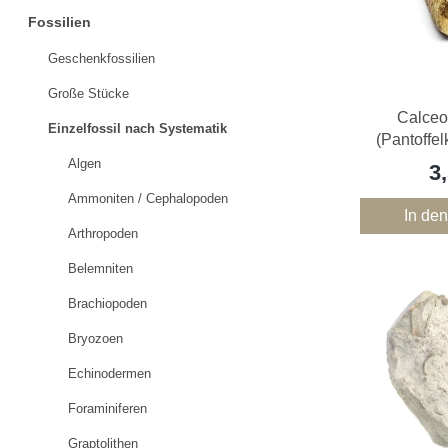
Fossilien
Geschenkfossilien
Große Stücke
Calceo
Einzelfossil nach Systematik
(Pantoffel
E
Algen
3
Ammoniten / Cephalopoden
In de
Arthropoden
Belemniten
Brachiopoden
Bryozoen
Echinodermen
Foraminiferen
Graptolithen