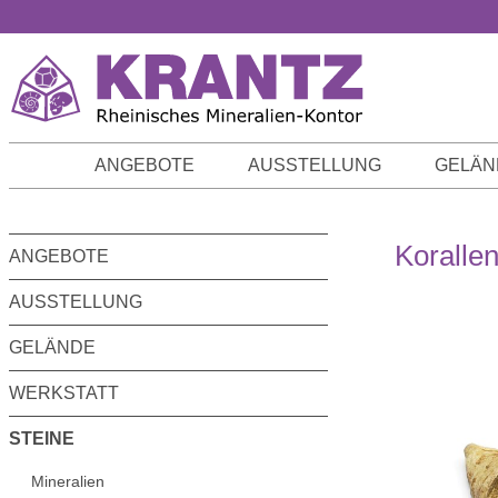
m Hauptinhalt springen
Zur Suche springen
Zur Hauptnavigation springen
ANGEBOTE
AUSSTELLUNG
GELÄN
Koralle
ANGEBOTE
AUSSTELLUNG
GELÄNDE
WERKSTATT
STEINE
Mineralien