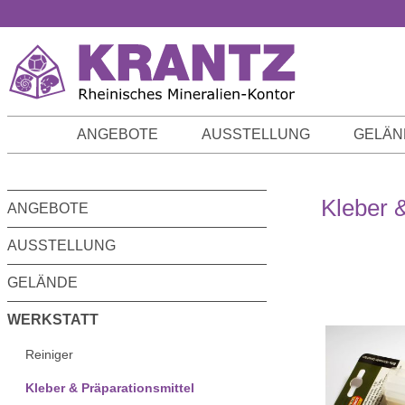
m Hauptinhalt springen
Zur Suche springen
Zur Hauptnavigation springen
ANGEBOTE
AUSSTELLUNG
GELÄN
Kleber &
ANGEBOTE
AUSSTELLUNG
GELÄNDE
WERKSTATT
Reiniger
Kleber & Präparationsmittel