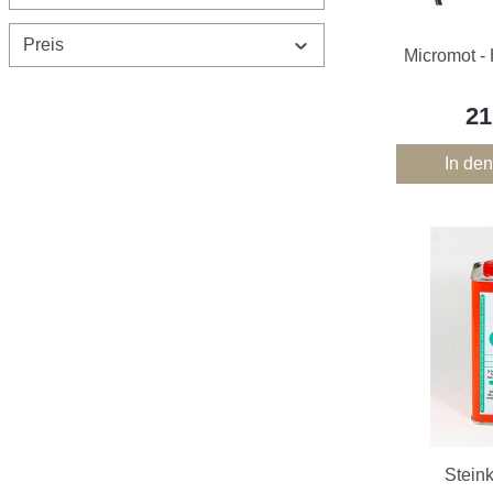
Preis
Micromot - 
21
In de
Steink