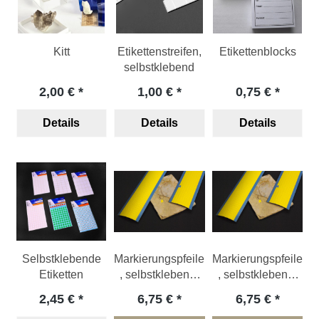
Kitt
Etikettenstreifen,
Etikettenblocks
selbstklebend
2,00 €
1,00 €
0,75 €
Details
Details
Details
Selbstklebende
Markierungspfeile
Markierungspfeile
Etiketten
, selbstklebend,
, selbstklebend,
gelb (280 St.)
gelb (564 Stück)
2,45 €
6,75 €
6,75 €