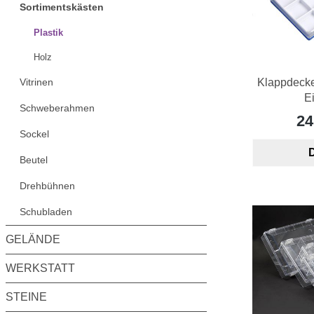
Sortimentskästen
Plastik
Holz
Vitrinen
Klappdeckel
E
Schweberahmen
24
Sockel
D
Beutel
Drehbühnen
Schubladen
GELÄNDE
WERKSTATT
STEINE