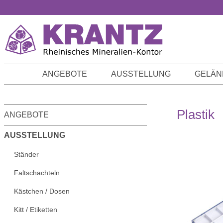
m Hauptinhalt springen
Zur Suche springen
Zur Hauptnavigation springen
ANGEBOTE
AUSSTELLUNG
GELÄN
Plastik
ANGEBOTE
AUSSTELLUNG
Ständer
Faltschachteln
Kästchen / Dosen
Kitt / Etiketten