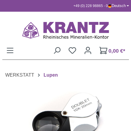
Deutsch
+49 (0) 228 98865 - 0
Zum Hauptinhalt springen
0,00 €*
WERKSTATT
Lupen