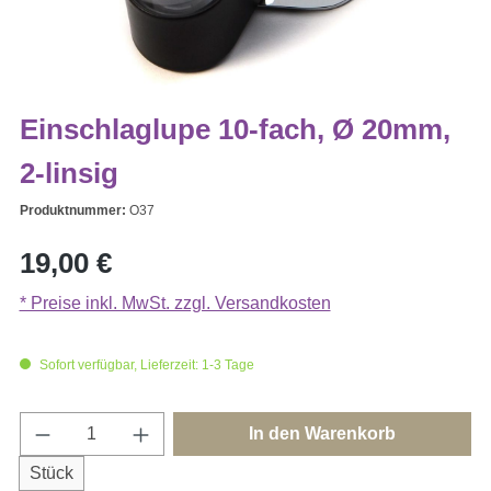
Einschlaglupe 10-fach, Ø 20mm,
2-linsig
Produktnummer:
O37
Regulärer Preis:
19,00 €
* Preise inkl. MwSt. zzgl. Versandkosten
Sofort verfügbar, Lieferzeit: 1-3 Tage
Produkt Anzahl: Gib den gewünschten Wert e
In den Warenkorb
Stück