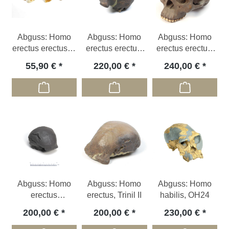
Abguss: Homo
Abguss: Homo
Abguss: Homo
erectus erectus, 3
erectus erectus,
erectus erectus,
Zähne
Sangiran II
Schädelrekonstru
55,90 €
220,00 €
240,00 €
ktion
Abguss: Homo
Abguss: Homo
Abguss: Homo
erectus
erectus, Trinil II
habilis, OH24
modjokertensis
200,00 €
200,00 €
230,00 €