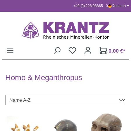
Deutsch
+49 (0) 228 98865 - 0
Zum Hauptinhalt springen
0,00 €*
Homo & Meganthropus