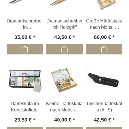
Diamantschreiber
Diamantschreiber
Große Härteskala
in
mit Holzgriff
nach Mohs im
Kugelschreiberop
Holzkasten
35,00 €
43,50 €
60,00 €
tik
Härteskala im
Kleine Härteskala
Taschenhärteskal
Kunststoffetui
nach Mohs im
a (5 - 9)
Holzkasten
29,50 €
40,00 €
42,50 €