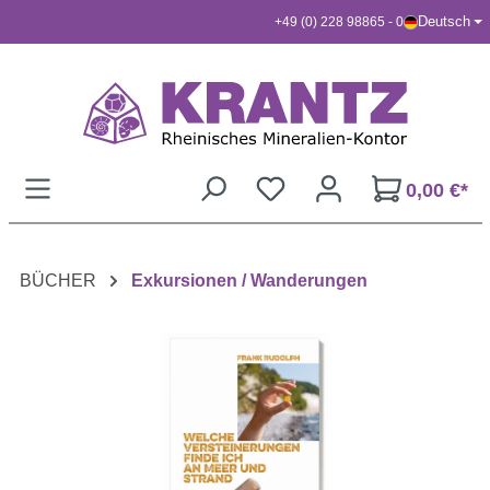
Deutsch
+49 (0) 228 98865 - 0
Zum Hauptinhalt springen
0,00 €*
BÜCHER
Exkursionen / Wanderungen