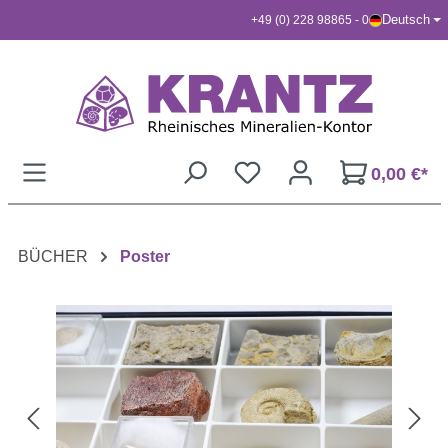
Deutsch
+49 (0) 228 98865 - 0
Zum Hauptinhalt springen
0,00 €*
BÜCHER
Poster