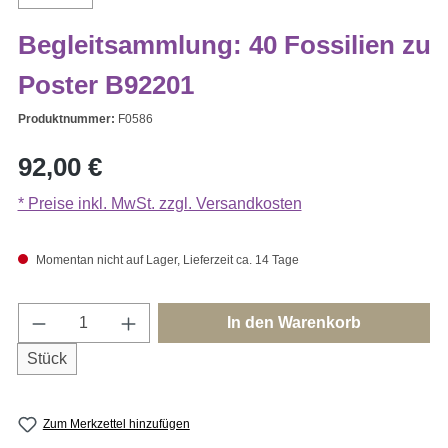
Begleitsammlung: 40 Fossilien zu
Poster B92201
Produktnummer:
F0586
Regulärer Preis:
92,00 €
* Preise inkl. MwSt. zzgl. Versandkosten
Momentan nicht auf Lager, Lieferzeit ca. 14 Tage
Produkt Anzahl: Gib den gewünschten Wert e
In den Warenkorb
Stück
Zum Merkzettel hinzufügen