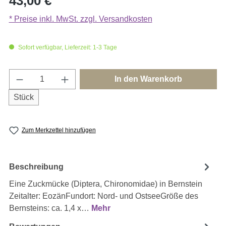
43,00 €
* Preise inkl. MwSt. zzgl. Versandkosten
Sofort verfügbar, Lieferzeit: 1-3 Tage
Produkt Anzahl: Gib den gewünschten Wert e
In den Warenkorb
Stück
Zum Merkzettel hinzufügen
Beschreibung
Eine Zuckmücke (Diptera, Chironomidae) in Bernstein
Zeitalter: EozänFundort: Nord- und OstseeGröße des
Bernsteins: ca. 1,4 x…
Mehr