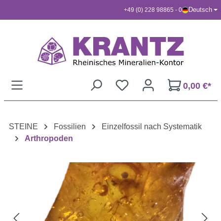
Deutsch
+49 (0) 228 98865 - 0
Zum Hauptinhalt springen
0,00 €*
STEINE
Fossilien
Einzelfossil nach Systematik
Arthropoden