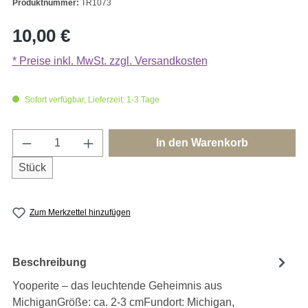
Produktnummer:
TR1073
Regulärer Preis:
10,00 €
* Preise inkl. MwSt. zzgl. Versandkosten
Sofort verfügbar, Lieferzeit: 1-3 Tage
Produkt Anzahl: Gib den gewünschten Wert e
In den Warenkorb
Stück
Zum Merkzettel hinzufügen
Beschreibung
Yooperite – das leuchtende Geheimnis aus
MichiganGröße: ca. 2-3 cmFundort: Michigan,