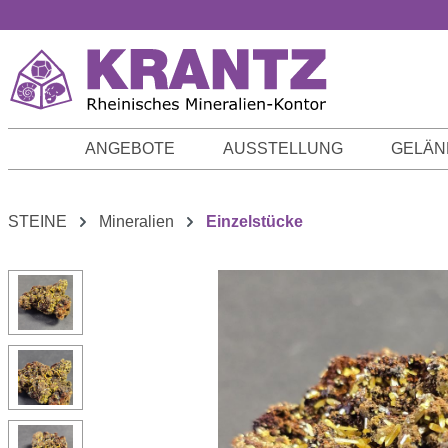
m Hauptinhalt springen
Zur Suche springen
Zur Hauptnavigation springen
ANGEBOTE
AUSSTELLUNG
GELÄN
STEINE
Mineralien
Einzelstücke