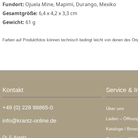
Fundort:
Ojuela Mine, Mapimi, Durango, Mexiko
Gesamtgröße:
6,4 x 4,2 x 3,3 cm
Gewicht:
61 g
Farben auf Produktfotos können technisch bedingt leicht von denen des Ori
Kontakt
Service & I
+49 (0) 228 98865-0
Über uns
Laden – Öffnung
info@krantz-online.de
Kataloge / Bros
Dr. F. Krantz