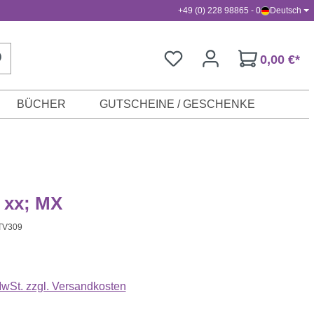
+49 (0) 228 98865 - 0
Deutsch
0,00 €*
BÜCHER
GUTSCHEINE / GESCHENKE
 xx; MX
TV309
s:
 MwSt. zzgl. Versandkosten