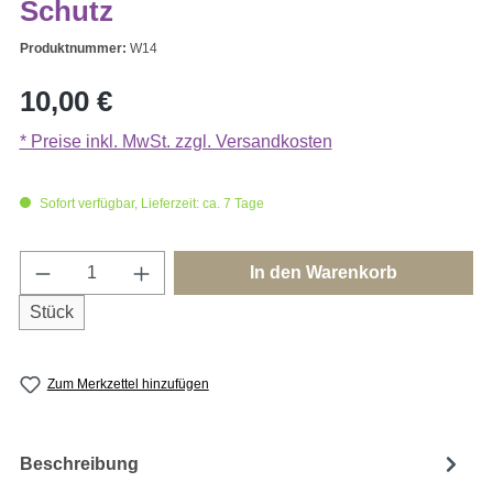
Schutz
Produktnummer:
W14
Regulärer Preis:
10,00 €
* Preise inkl. MwSt. zzgl. Versandkosten
Sofort verfügbar, Lieferzeit: ca. 7 Tage
Produkt Anzahl: Gib den gewünschten Wert e
In den Warenkorb
Stück
Zum Merkzettel hinzufügen
Beschreibung