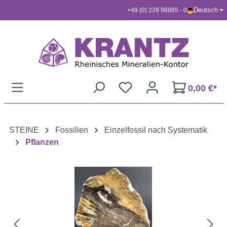
Deutsch
+49 (0) 228 98865 - 0
Zum Hauptinhalt springen
0,00 €*
STEINE
Fossilien
Einzelfossil nach Systematik
Pflanzen