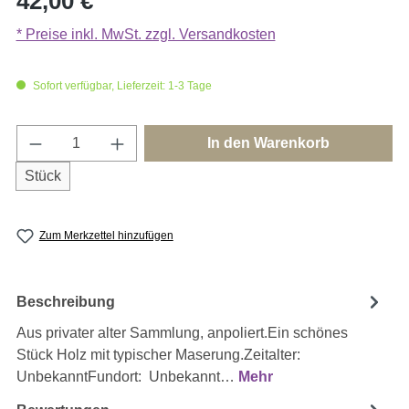
42,00 €
* Preise inkl. MwSt. zzgl. Versandkosten
Sofort verfügbar, Lieferzeit: 1-3 Tage
Produkt Anzahl: Gib den gewünschten Wert e
In den Warenkorb
Stück
Zum Merkzettel hinzufügen
Beschreibung
Aus privater alter Sammlung, anpoliert.Ein schönes
Stück Holz mit typischer Maserung.Zeitalter:
UnbekanntFundort: Unbekannt…
Mehr