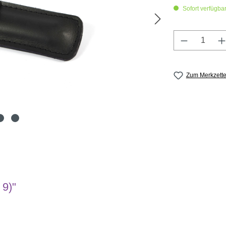
Sofort verfügbar,
Produkt A
Zum Merkzette
 9)"