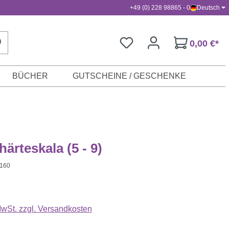
+49 (0) 228 98865 - 0
Deutsch
0,00 €*
BÜCHER
GUTSCHEINE / GESCHENKE
ärteskala (5 - 9)
I160
s:
 MwSt. zzgl. Versandkosten