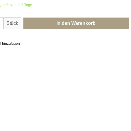
 Lieferzeit: 1-3 Tage
nzahl: Gib den gewünschten Wert ein oder 
Stück
In den Warenkorb
l hinzufügen