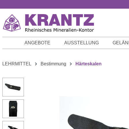
m Hauptinhalt springen
Zur Suche springen
Zur Hauptnavigation springen
ANGEBOTE
AUSSTELLUNG
GELÄN
LEHRMITTEL
Bestimmung
Härteskalen