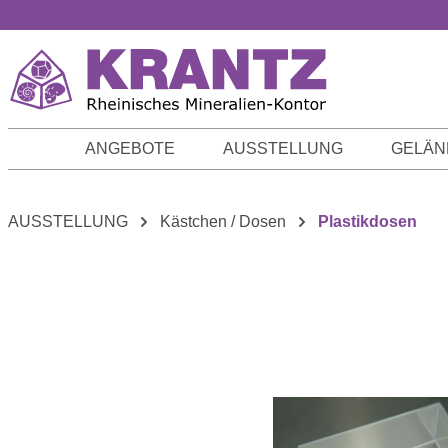
m Hauptinhalt springen
Zur Suche springen
Zur Hauptnavigation springen
ANGEBOTE
AUSSTELLUNG
GELÄN
AUSSTELLUNG
Kästchen / Dosen
Plastikdosen