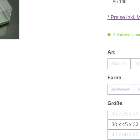
Ab
100
* Preise inkl.
Sofort verfügbar,
auswähle
Art
Boden
De
(Diese Opti
auswäh
Farbe
schwarz
(Diese Opt
auswäh
Größe
30 x 45 x 
30 x 45 x 
45 x 60 x 