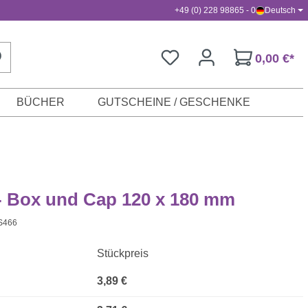
+49 (0) 228 98865 - 0
Deutsch
0,00 €*
BÜCHER
GUTSCHEINE / GESCHENKE
- Box und Cap 120 x 180 mm
S466
Stückpreis
3,89 €