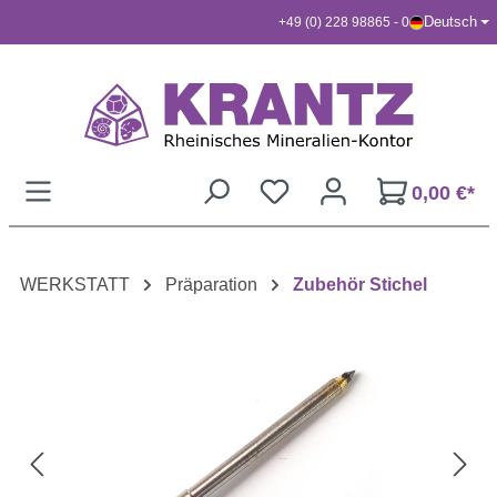
Deutsch
+49 (0) 228 98865 - 0
Zum Hauptinhalt springen
0,00 €*
WERKSTATT
Präparation
Zubehör Stichel