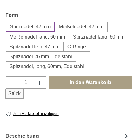
auswählen
Form
Spitznadel, 42 mm
Meißelnadel, 42 mm
Meißelnadel lang, 60 mm
Spitznadel lang, 60 mm
Spitznadel fein, 47 mm
O-Ringe
Spitznadel, 47mm, Edelstahl
Spitznadel, lang, 60mm, Edelstahl
Produkt Anzahl: Gib den gewünschten Wert e
In den Warenkorb
Stück
Zum Merkzettel hinzufügen
Beschreibung