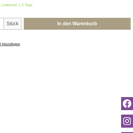
 Lieferzeit: 1-3 Tage
nzahl: Gib den gewünschten Wert ein oder 
Stück
In den Warenkorb
l hinzufügen