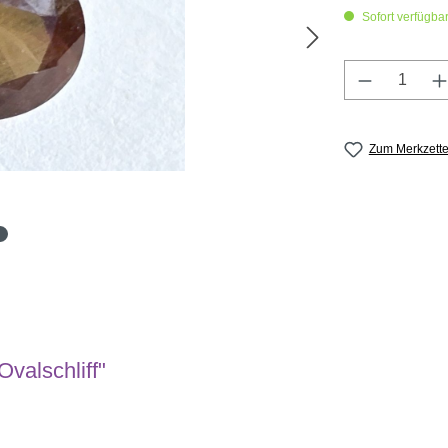
Sofort verfügbar,
Produkt A
Zum Merkzette
Ovalschliff"