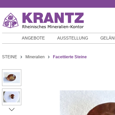
m Hauptinhalt springen
Zur Suche springen
Zur Hauptnavigation springen
ANGEBOTE
AUSSTELLUNG
GELÄN
STEINE
Mineralien
Facettierte Steine