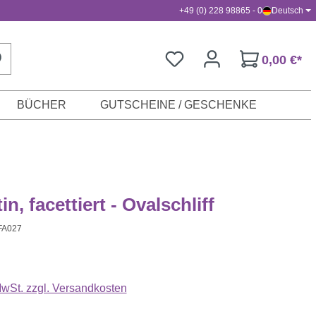
+49 (0) 228 98865 - 0
Deutsch
0,00 €*
BÜCHER
GUTSCHEINE / GESCHENKE
n, facettiert - Ovalschliff
FA027
s:
 MwSt. zzgl. Versandkosten