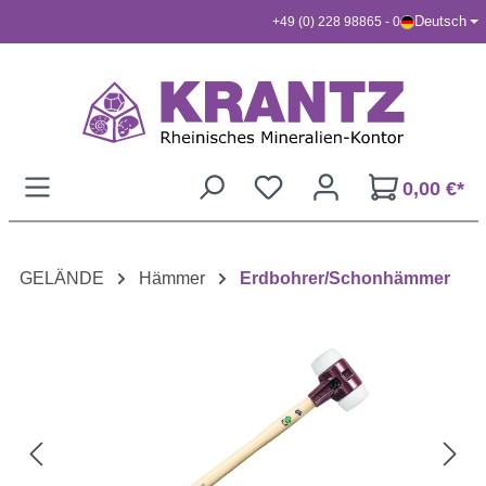
Deutsch
+49 (0) 228 98865 - 0
Zum Hauptinhalt springen
0,00 €*
GELÄNDE
Hämmer
Erdbohrer/Schonhämmer