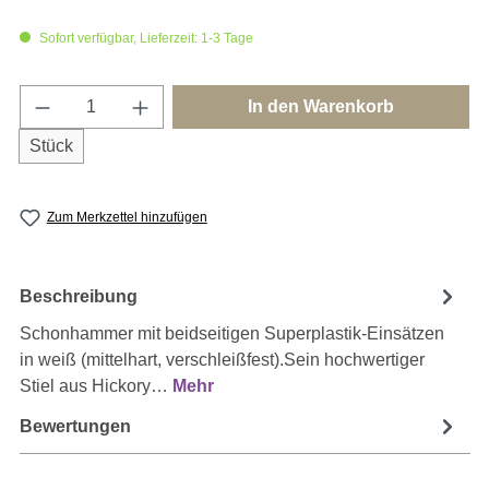
Sofort verfügbar, Lieferzeit: 1-3 Tage
Produkt Anzahl: Gib den gewünschten Wert e
In den Warenkorb
Stück
Zum Merkzettel hinzufügen
Beschreibung
Schonhammer mit beidseitigen Superplastik-Einsätzen
in weiß (mittelhart, verschleißfest).Sein hochwertiger
Stiel aus Hickory…
Mehr
Bewertungen