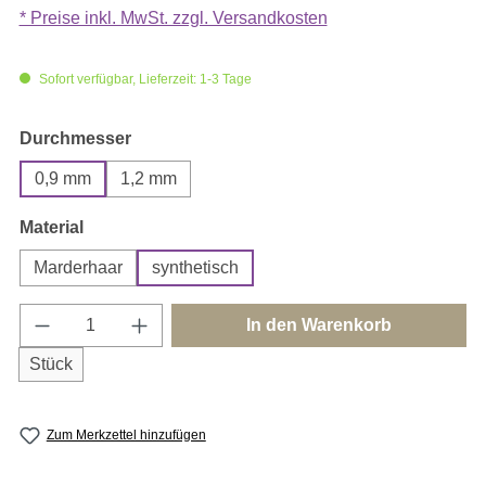
* Preise inkl. MwSt. zzgl. Versandkosten
Sofort verfügbar, Lieferzeit: 1-3 Tage
auswählen
Durchmesser
0,9 mm
1,2 mm
auswählen
Material
Marderhaar
synthetisch
Produkt Anzahl: Gib den gewünschten Wert e
In den Warenkorb
Stück
Zum Merkzettel hinzufügen