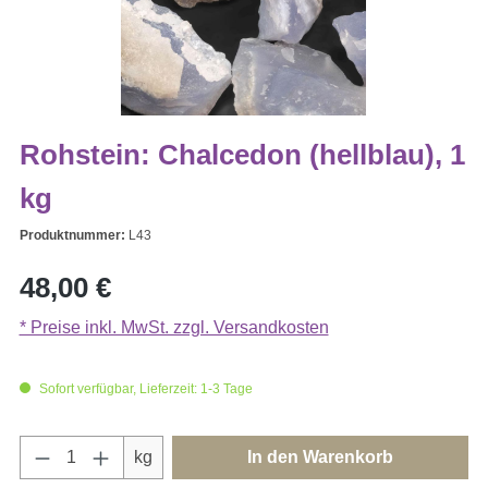
Rohstein: Chalcedon (hellblau), 1
kg
Produktnummer:
L43
Regulärer Preis:
48,00 €
* Preise inkl. MwSt. zzgl. Versandkosten
Sofort verfügbar, Lieferzeit: 1-3 Tage
Produkt Anzahl: Gib den gewünschten Wert e
kg
In den Warenkorb