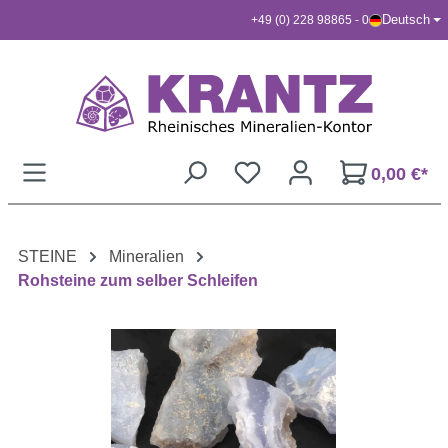
Deutsch
+49 (0) 228 98865 - 0
Zum Hauptinhalt springen
0,00 €*
STEINE
Mineralien
Rohsteine zum selber Schleifen