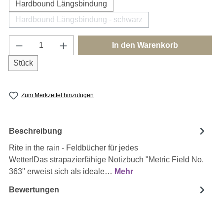
Hardbound Längsbindung
Hardbound Längsbindung - schwarz
(Diese Option ist zurzeit nicht verfügbar.)
Produkt Anzahl: Gib den gewünschten Wert e
In den Warenkorb
Stück
Zum Merkzettel hinzufügen
Beschreibung
Rite in the rain - Feldbücher für jedes
Wetter!Das strapazierfähige Notizbuch "Metric Field No.
363" erweist sich als ideale…
Mehr
Bewertungen