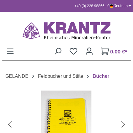
Deutsch
+49 (0) 228 98865 - 0
Zum Hauptinhalt springen
0,00 €*
GELÄNDE
Feldbücher und Stifte
Bücher