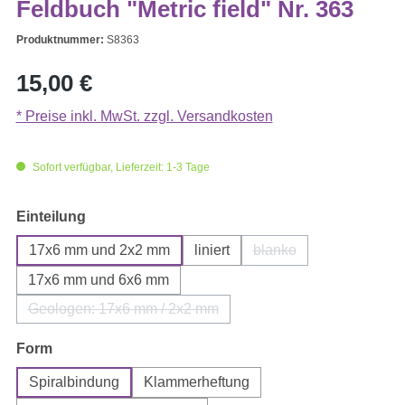
Feldbuch "Metric field" Nr. 363
Produktnummer:
S8363
Regulärer Preis:
15,00 €
* Preise inkl. MwSt. zzgl. Versandkosten
Sofort verfügbar, Lieferzeit: 1-3 Tage
auswählen
Einteilung
17x6 mm und 2x2 mm
liniert
blanko
(Diese Option ist zurzei
17x6 mm und 6x6 mm
Geologen: 17x6 mm / 2x2 mm
(Diese Option ist zurzeit nicht verfügbar.)
auswählen
Form
Spiralbindung
Klammerheftung