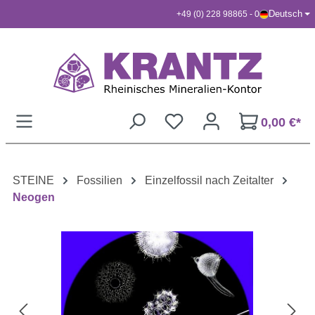
Deutsch
+49 (0) 228 98865 - 0
Zum Hauptinhalt springen
0,00 €*
STEINE
Fossilien
Einzelfossil nach Zeitalter
Neogen