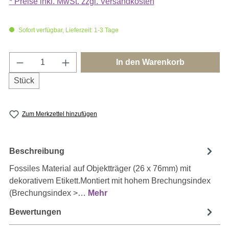
* Preise inkl. MwSt. zzgl. Versandkosten
Sofort verfügbar, Lieferzeit: 1-3 Tage
Produkt Anzahl: Gib den gewünschten Wert e
In den Warenkorb
Stück
Zum Merkzettel hinzufügen
Beschreibung
Fossiles Material auf Objektträger (26 x 76mm) mit
dekorativem Etikett.Montiert mit hohem Brechungsindex
(Brechungsindex >…
Mehr
Bewertungen