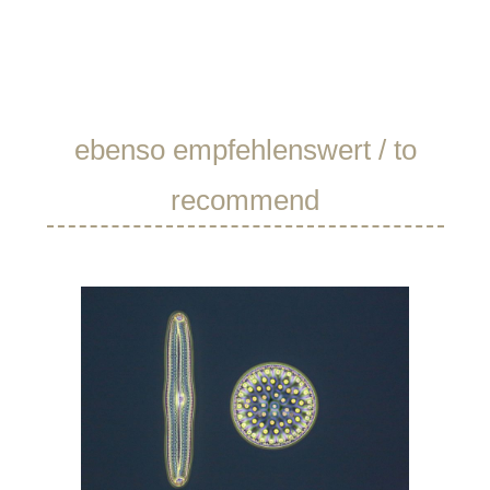
Produktgalerie überspringen
ebenso empfehlenswert / to
recommend