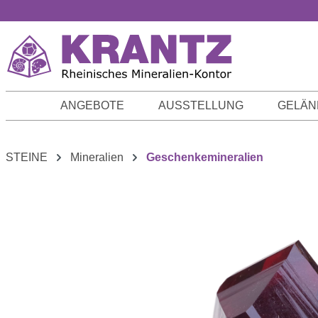
m Hauptinhalt springen
Zur Suche springen
Zur Hauptnavigation springen
ANGEBOTE
AUSSTELLUNG
GELÄN
STEINE
Mineralien
Geschenkemineralien