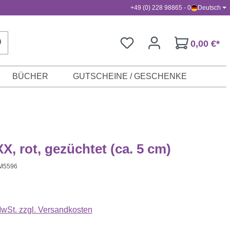
+49 (0) 228 98865 - 0
Deutsch
0,00 €*
BÜCHER
GUTSCHEINE / GESCHENKE
XX, rot, gezüchtet (ca. 5 cm)
M5596
s:
 MwSt. zzgl. Versandkosten