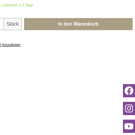
 Lieferzeit: 1-3 Tage
nzahl: Gib den gewünschten Wert ein oder 
Stück
In den Warenkorb
l hinzufügen