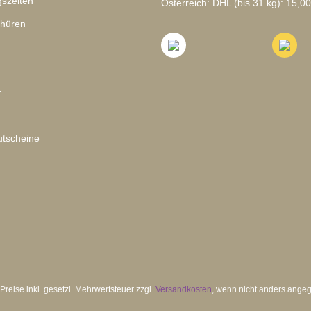
szeiten
Österreich: DHL (bis 31 kg): 15,00
chüren
r
tscheine
 Preise inkl. gesetzl. Mehrwertsteuer zzgl.
Versandkosten
, wenn nicht anders ange