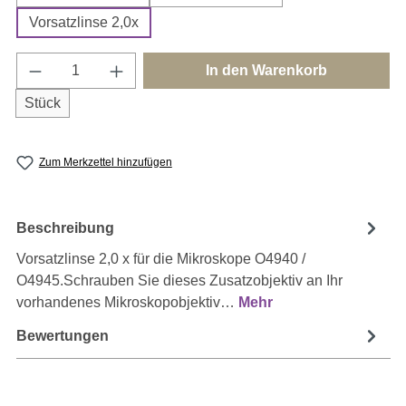
Vorsatzlinse 2,0x
Produkt Anzahl: Gib den gewünschten Wert e
In den Warenkorb
Stück
Zum Merkzettel hinzufügen
Beschreibung
Vorsatzlinse 2,0 x für die Mikroskope O4940 /
O4945.Schrauben Sie dieses Zusatzobjektiv an Ihr
vorhandenes Mikroskopobjektiv…
Mehr
Bewertungen