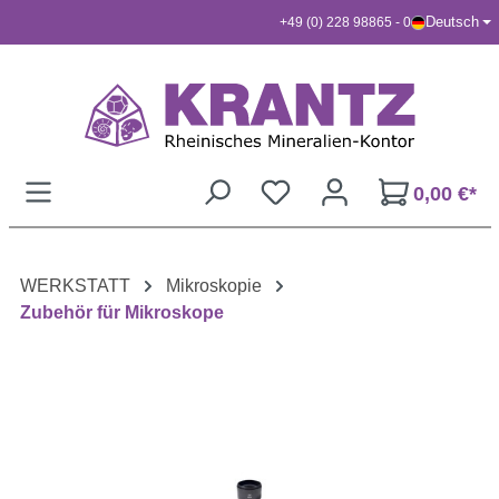
Deutsch
+49 (0) 228 98865 - 0
Zum Hauptinhalt springen
0,00 €*
WERKSTATT
Mikroskopie
Zubehör für Mikroskope