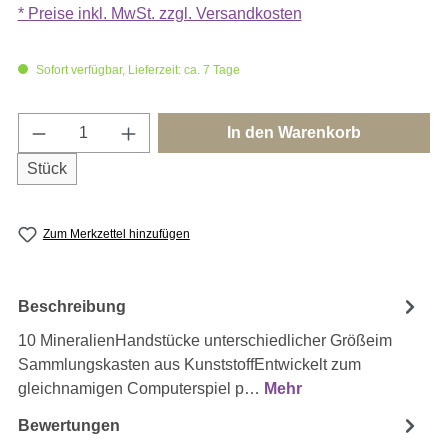
* Preise inkl. MwSt. zzgl. Versandkosten
Sofort verfügbar, Lieferzeit: ca. 7 Tage
Produkt Anzahl: Gib den gewünschten Wert e
In den Warenkorb
Stück
Zum Merkzettel hinzufügen
Beschreibung
10 MineralienHandstücke unterschiedlicher Größeim
Sammlungskasten aus KunststoffEntwickelt zum
gleichnamigen Computerspiel p…
Mehr
Bewertungen