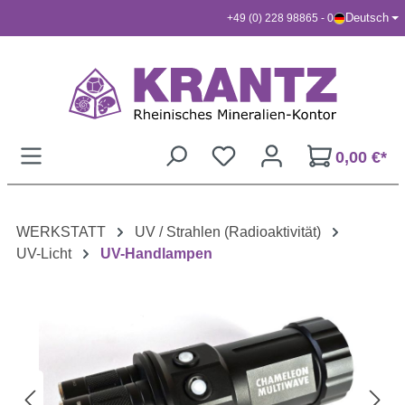
Deutsch
+49 (0) 228 98865 - 0
Zum Hauptinhalt springen
0,00 €*
WERKSTATT
UV / Strahlen (Radioaktivität)
UV-Licht
UV-Handlampen