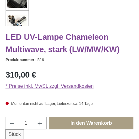
LED UV-Lampe Chameleon
Multiwave, stark (LW/MW/KW)
Produktnummer:
I316
Regulärer Preis:
310,00 €
* Preise inkl. MwSt. zzgl. Versandkosten
Momentan nicht auf Lager, Lieferzeit ca. 14 Tage
Produkt Anzahl: Gib den gewünschten Wert e
In den Warenkorb
Stück