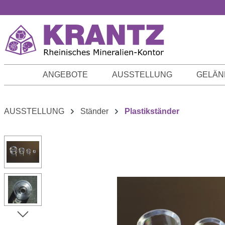
m Hauptinhalt springen
Zur Suche springen
Zur Hauptnavigation springen
ANGEBOTE
AUSSTELLUNG
GELÄN
AUSSTELLUNG
Ständer
Plastikständer