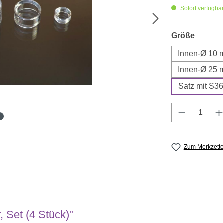
Sofort verfügbar,
auswäh
Größe
Innen-Ø 10 
Innen-Ø 25 
Satz mit S3
Produkt A
Zum Merkzette
 Set (4 Stück)"