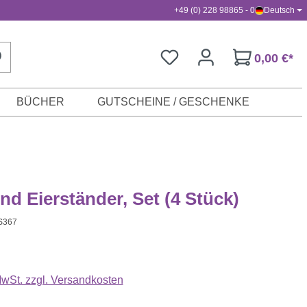
+49 (0) 228 98865 - 0
Deutsch
0,00 €*
BÜCHER
GUTSCHEINE / GESCHENKE
nd Eierständer, Set (4 Stück)
S367
s:
 MwSt. zzgl. Versandkosten