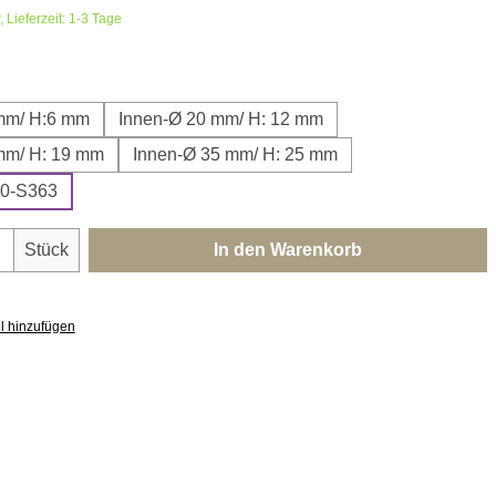
 Lieferzeit: 1-3 Tage
len
mm/ H:6 mm
Innen-Ø 20 mm/ H: 12 mm
mm/ H: 19 mm
Innen-Ø 35 mm/ H: 25 mm
60-S363
nzahl: Gib den gewünschten Wert ein oder 
Stück
In den Warenkorb
l hinzufügen