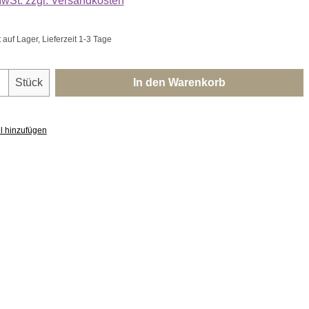
 MwSt. zzgl. Versandkosten
uf Lager, Lieferzeit 1-3 Tage
nzahl: Gib den gewünschten Wert ein oder 
Stück
In den Warenkorb
l hinzufügen