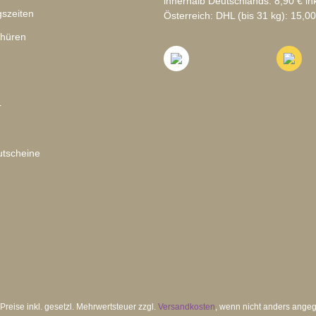
innerhalb Deutschlands: 8,90 € in
szeiten
Österreich: DHL (bis 31 kg): 15,00
chüren
r
tscheine
 Preise inkl. gesetzl. Mehrwertsteuer zzgl.
Versandkosten
, wenn nicht anders ange