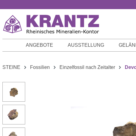
m Hauptinhalt springen
Zur Suche springen
Zur Hauptnavigation springen
ANGEBOTE
AUSSTELLUNG
GELÄN
STEINE
Fossilien
Einzelfossil nach Zeitalter
Dev