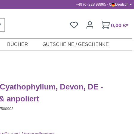
+49 (0) 228 98865 - 0
Deutsch
0,00 €*
BÜCHER
GUTSCHEINE / GESCHENKE
 Cyathophyllum, Devon, DE -
 & anpoliert
F500903
s: