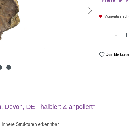
* Preise inkl.
Momentan nicht a
Produkt A
Zum Merkzette
 Devon, DE - halbiert & anpoliert"
d innere Strukturen erkennbar.