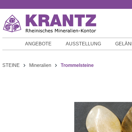
m Hauptinhalt springen
Zur Suche springen
Zur Hauptnavigation springen
ANGEBOTE
AUSSTELLUNG
GELÄN
STEINE
Mineralien
Trommelsteine