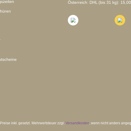
szeiten
Österreich: DHL (bis 31 kg): 15,00
chüren
r
tscheine
 Preise inkl. gesetzl. Mehrwertsteuer zzgl.
Versandkosten
, wenn nicht anders ange