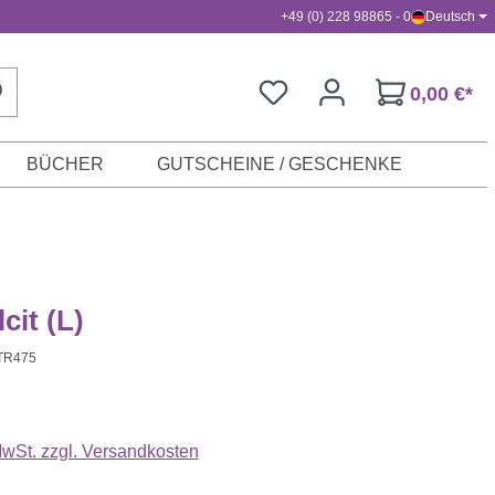
+49 (0) 228 98865 - 0
Deutsch
0,00 €*
BÜCHER
GUTSCHEINE / GESCHENKE
cit (L)
TR475
s:
 MwSt. zzgl. Versandkosten