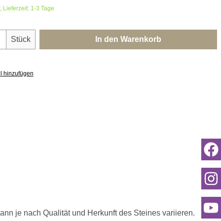
 Lieferzeit: 1-3 Tage
nzahl: Gib den gewünschten Wert ein oder 
Stück
In den Warenkorb
l hinzufügen
ann je nach Qualität und Herkunft des Steines variieren.