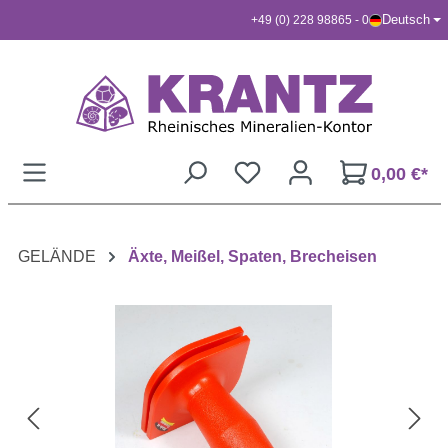
Deutsch
+49 (0) 228 98865 - 0
Zum Hauptinhalt springen
0,00 €*
GELÄNDE
Äxte, Meißel, Spaten, Brecheisen