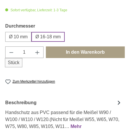
Sofort verfügbar, Lieferzeit: 1-3 Tage
auswählen
Durchmesser
Ø 10 mm
Ø 16-18 mm
Produkt Anzahl: Gib den gewünschten Wert e
In den Warenkorb
Stück
Zum Merkzettel hinzufügen
Beschreibung
Handschutz aus PVC passend für die Meißel W90 /
W100 / W110 / W120.(Nicht für Meißel W55, W65, W70,
W75, W80, W85, W105, W11…
Mehr