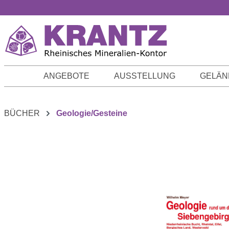
m Hauptinhalt springen
Zur Suche springen
Zur Hauptnavigation springen
ANGEBOTE
AUSSTELLUNG
GELÄN
BÜCHER
Geologie/Gesteine