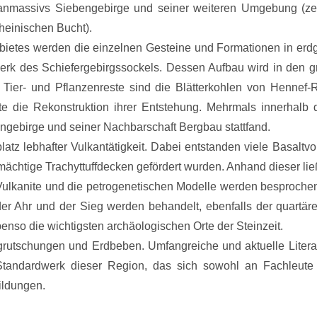
anmassivs Siebengebirge und seiner weiteren Umgebung (zen
heinischen Bucht).
etes werden die einzelnen Gesteine und Formationen in erdgesc
erk des Schiefergebirgssockels. Dessen Aufbau wird in den 
n Tier- und Pflanzenreste sind die Blätterkohlen von Hennef
 die Rekonstruktion ihrer Entstehung. Mehrmals innerhalb d
ngebirge und seiner Nachbarschaft Bergbau stattfand.
uplatz lebhafter Vulkantätigkeit. Dabei entstanden viele Bas
chtige Trachyttuffdecken gefördert wurden. Anhand dieser ließ
lkanite und die petrogenetischen Modelle werden besprochen,
er Ahr und der Sieg werden behandelt, ebenfalls der quartär
nso die wichtigsten archäologischen Orte der Steinzeit.
rutschungen und Erdbeben. Umfangreiche und aktuelle Literat
tandardwerk dieser Region, das sich sowohl an Fachleute
ildungen.