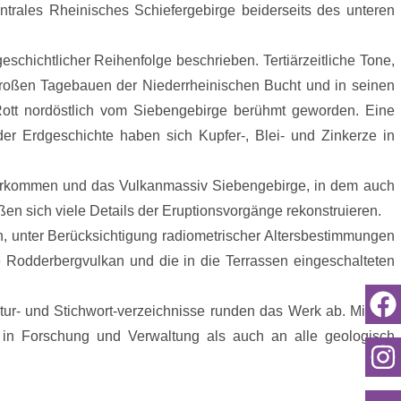
trales Rheinisches Schiefergebirge beiderseits des unteren
hichtlicher Reihenfolge beschrieben. Tertiärzeitliche Tone,
großen Tagebauen der Niederrheinischen Bucht und in seinen
-Rott nordöstlich vom Siebengebirge berühmt geworden. Eine
er Erdgeschichte haben sich Kupfer-, Blei- und Zinkerze in
altvorkommen und das Vulkanmassiv Siebengebirge, in dem auch
en sich viele Details der Eruptionsvorgänge rekonstruieren.
 unter Berücksichtigung radiometrischer Altersbestimmungen
e Rodderbergvulkan und die in die Terrassen eingeschalteten
ur- und Stichwort-verzeichnisse runden das Werk ab. Mit der
 in Forschung und Verwaltung als auch an alle geologisch