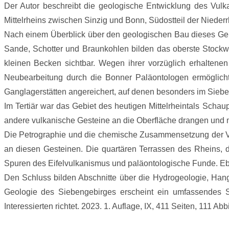
Der Autor beschreibt die geologische Entwicklung des Vulk
Mittelrheins zwischen Sinzig und Bonn, Südostteil der Niederr
Nach einem Überblick über den geologischen Bau dieses Gebi
Sande, Schotter und Braunkohlen bilden das oberste Stockw
kleinen Becken sichtbar. Wegen ihrer vorzüglich erhaltene
Neubearbeitung durch die Bonner Paläontologen ermöglichte
Ganglagerstätten angereichert, auf denen besonders im Siebe
Im Tertiär war das Gebiet des heutigen Mittelrheintals Scha
andere vulkanische Gesteine an die Oberfläche drangen und mä
Die Petrographie und die chemische Zusammensetzung der Vu
an diesen Gesteinen. Die quartären Terrassen des Rheins, d
Spuren des Eifelvulkanismus und paläontologische Funde. Ebe
Den Schluss bilden Abschnitte über die Hydrogeologie, Hang
Geologie des Siebengebirges erscheint ein umfassendes S
Interessierten richtet.
2023. 1. Auflage, IX, 411 Seiten, 111 Abb