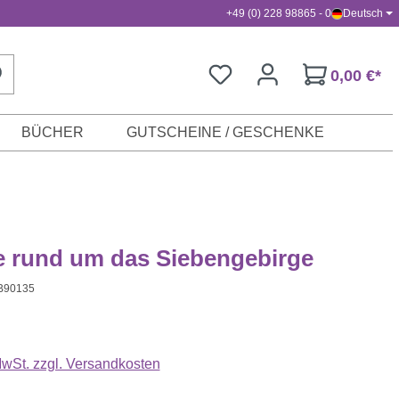
+49 (0) 228 98865 - 0
Deutsch
0,00 €*
BÜCHER
GUTSCHEINE / GESCHENKE
e rund um das Siebengebirge
B90135
s:
 MwSt. zzgl. Versandkosten