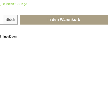
 Lieferzeit: 1-3 Tage
nzahl: Gib den gewünschten Wert ein oder 
Stück
In den Warenkorb
l hinzufügen