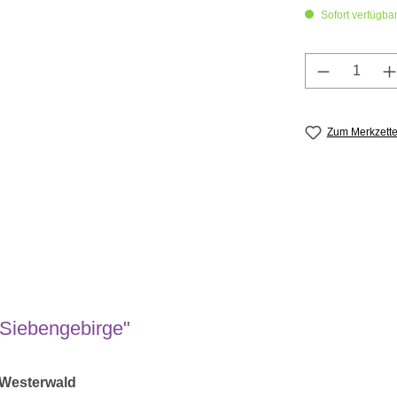
Sofort verfügbar,
Produkt A
Zum Merkzette
 Siebengebirge"
, Westerwald