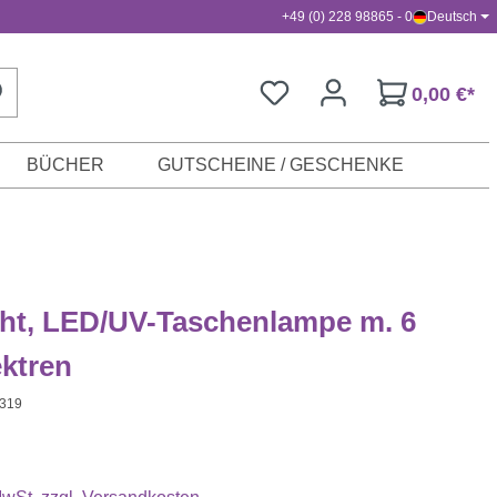
+49 (0) 228 98865 - 0
Deutsch
0,00 €*
BÜCHER
GUTSCHEINE / GESCHENKE
ht, LED/UV-Taschenlampe m. 6
ktren
I319
s: