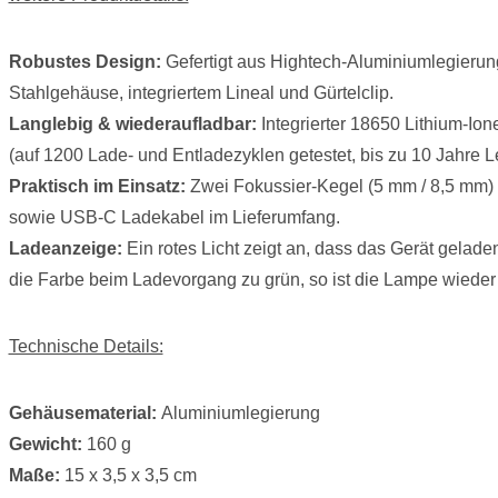
Robustes Design:
Gefertigt aus Hightech-Aluminiumlegierung
Stahlgehäuse, integriertem Lineal und Gürtelclip.
Langlebig & wiederaufladbar:
Integrierter 18650 Lithium-Io
(auf 1200 Lade- und Entladezyklen getestet, bis zu 10 Jahre 
Praktisch im Einsatz:
Zwei Fokussier-Kegel (5 mm / 8,5 mm) f
sowie USB-C Ladekabel im Lieferumfang.
Ladeanzeige:
Ein rotes Licht zeigt an, dass das Gerät gelad
die Farbe beim Ladevorgang zu grün, so ist die Lampe wieder v
Technische Details:
Gehäusematerial:
Aluminiumlegierung
Gewicht:
160 g
Maße:
15 x 3,5 x 3,5 cm