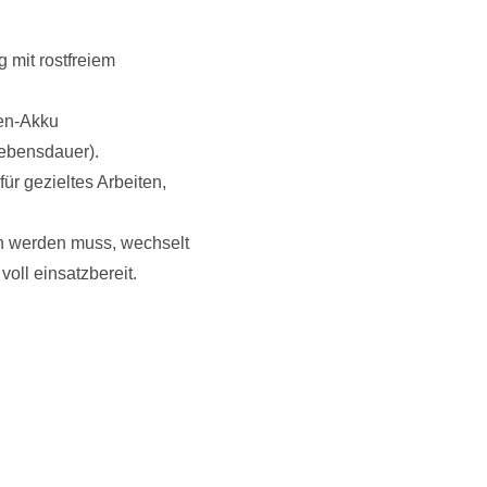
 mit rostfreiem
nen-Akku
Lebensdauer).
ür gezieltes Arbeiten,
en werden muss, wechselt
oll einsatzbereit.