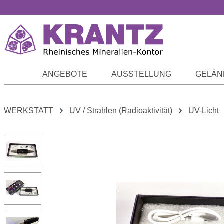
m Hauptinhalt springen
Zur Suche springen
Zur Hauptnavigation springen
ANGEBOTE
AUSSTELLUNG
GELÄN
WERKSTATT
UV / Strahlen (Radioaktivität)
UV-Licht