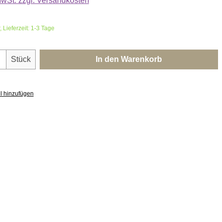
 MwSt. zzgl. Versandkosten
 Lieferzeit: 1-3 Tage
nzahl: Gib den gewünschten Wert ein oder 
Stück
In den Warenkorb
l hinzufügen