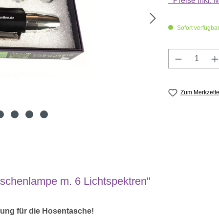
* Preise inkl.
Sofort verfügbar,
Produkt A
Zum Merkzette
schenlampe m. 6 Lichtspektren"
erung für die Hosentasche!