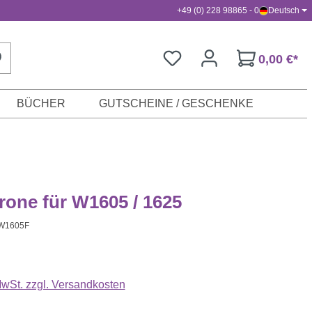
+49 (0) 228 98865 - 0
Deutsch
0,00 €*
BÜCHER
GUTSCHEINE / GESCHENKE
trone für W1605 / 1625
W1605F
s:
 MwSt. zzgl. Versandkosten