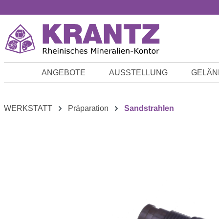
m Hauptinhalt springen
Zur Suche springen
Zur Hauptnavigation springen
ANGEBOTE
AUSSTELLUNG
GELÄN
WERKSTATT
Präparation
Sandstrahlen