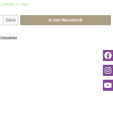
 Lieferzeit: 1-3 Tage
nzahl: Gib den gewünschten Wert ein oder 
Stück
In den Warenkorb
l hinzufügen