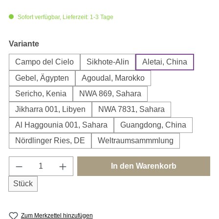
Sofort verfügbar, Lieferzeit: 1-3 Tage
auswählen
Variante
Campo del Cielo
Sikhote-Alin
Aletai, China
Gebel, Ägypten
Agoudal, Marokko
Sericho, Kenia
NWA 869, Sahara
Jikharra 001, Libyen
NWA 7831, Sahara
Al Haggounia 001, Sahara
Guangdong, China
Nördlinger Ries, DE
Weltraumsammmlung
Produkt Anzahl: Gib den gewünschten Wert e
In den Warenkorb
Stück
Zum Merkzettel hinzufügen