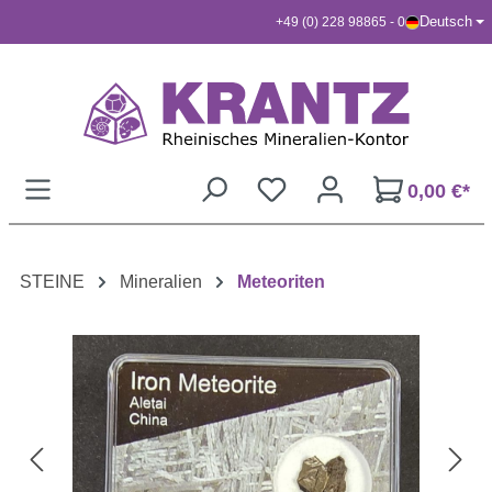
Deutsch
+49 (0) 228 98865 - 0
Zum Hauptinhalt springen
0,00 €*
STEINE
Mineralien
Meteoriten