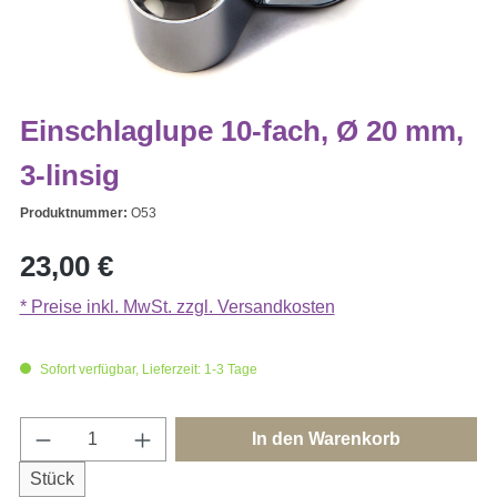
Einschlaglupe 10-fach, Ø 20 mm,
3-linsig
Produktnummer:
O53
Regulärer Preis:
23,00 €
* Preise inkl. MwSt. zzgl. Versandkosten
Sofort verfügbar, Lieferzeit: 1-3 Tage
Produkt Anzahl: Gib den gewünschten Wert e
In den Warenkorb
Stück