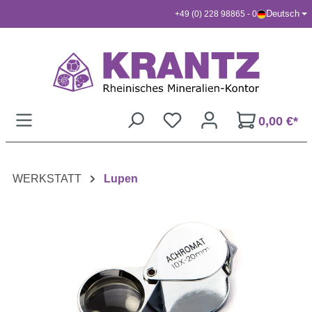
Deutsch
+49 (0) 228 98865 - 0
Zum Hauptinhalt springen
0,00 €*
WERKSTATT
Lupen