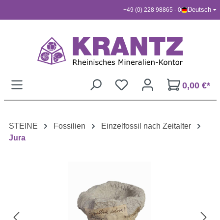
Deutsch
+49 (0) 228 98865 - 0
Zum Hauptinhalt springen
0,00 €*
STEINE
Fossilien
Einzelfossil nach Zeitalter
Jura