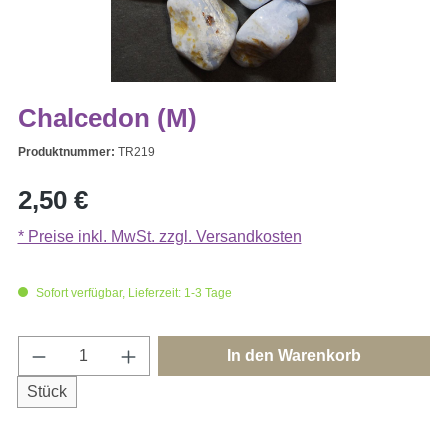
Chalcedon (M)
Produktnummer:
TR219
Regulärer Preis:
2,50 €
* Preise inkl. MwSt. zzgl. Versandkosten
Sofort verfügbar, Lieferzeit: 1-3 Tage
Produkt Anzahl: Gib den gewünschten Wert e
In den Warenkorb
Stück