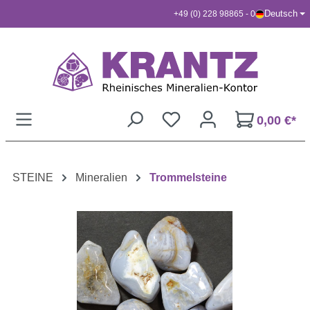
Deutsch
+49 (0) 228 98865 - 0
Zum Hauptinhalt springen
0,00 €*
STEINE
Mineralien
Trommelsteine