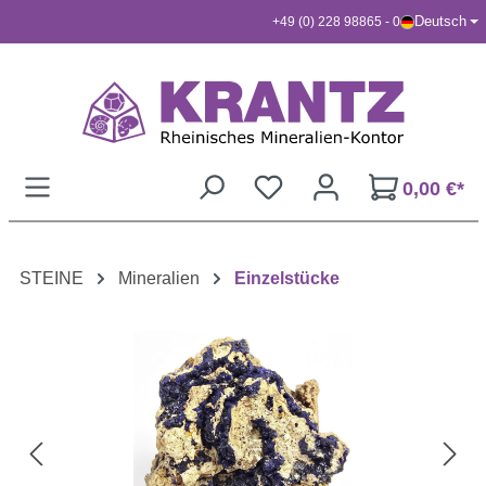
Deutsch
+49 (0) 228 98865 - 0
Zum Hauptinhalt springen
0,00 €*
STEINE
Mineralien
Einzelstücke