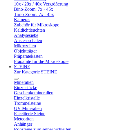
10x / 20x / 40x Vergrößerung
Bino-Zoom: 7x - 45x
Trino-Zoom: 7x - 45x
Kameras
Zubehör für Mikroskope
Kaltlichtleuchten
Analysesiebe
Ausleseschalen
Mikrozellen
Objektträger
Präparatekästen
Präparate für die Mikroskopie
STEINE
Zur Kategorie STEINE
Mineralien
Einzelstücke
Geschenkemineralien
Einzelkristalle
Trommelsteine
UV-Mineralien
Facettierte Steine
Meteoriten
Anhänger
Rohsteine zum selber Schleifen