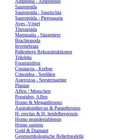
Amphibia - Amphibien
Sauropsida
Sauropsida - Saurischia
Sauropsida - Pterosauria
Aves -Vögel
Therapsida
Mammalia - Säugetiere
Brachiopoda
Invertebrata
Pallenberg Rekonstruktionen
Trilobita
Foraminifera
Crustacea - Krebse
Crinoidea - Seelilien
Asterozoa - Seesternartige
Plantae
Affen / Menschen
Pongiden, Affen
Homo & Meganthropus
Australopithecus & Paranthropus
H. erectus & H. heidelbergensis
Homo neandertahlensis
Homo sapiens
Gold & Diamant
Geomorphologische Reliefmodelle