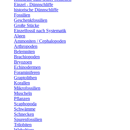
Einzel - Dünnschliffe
historische Dünnschliffe
Fossilien
Geschenkfossilien
Große Stücke
Einzelfossil nach Systematik
Algen
Ammoniten / Cephalopoden
Arthropoden
Belemniten
Brachiopoden
Bryozoen
Echinodermen
Foraminiferen
Graptolithen
Korallen
Mikrofossilien
Muscheln
Pflanzen
Scaphopoda
Schwämme
Schnecken
Spurenfossilien
Trilobiten
Wirbeltiere