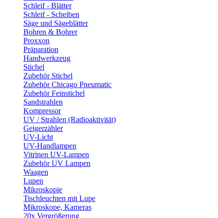
Schleif - Blätter
Schleif - Scheiben
Säge und Sägeblätter
Bohren & Bohrer
Proxxon
Präparation
Handwerkzeug
Stichel
Zubehör Stichel
Zubehör Chicago Pneumatic
Zubehör Feinstichel
Sandstrahlen
Kompressor
UV / Strahlen (Radioaktivität)
Geigerzähler
UV-Licht
UV-Handlampen
Vitrinen UV-Lampen
Zubehör UV Lampen
Waagen
Lupen
Mikroskopie
Tischleuchten mit Lupe
Mikroskope, Kameras
20x Vergrößerung