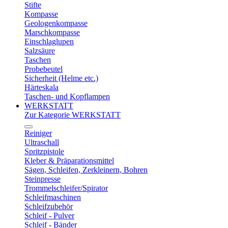
Stifte
Kompasse
Geologenkompasse
Marschkompasse
Einschlaglupen
Salzsäure
Taschen
Probebeutel
Sicherheit (Helme etc.)
Härteskala
Taschen- und Kopflampen
WERKSTATT
Zur Kategorie WERKSTATT
Reiniger
Ultraschall
Spritzpistole
Kleber & Präparationsmittel
Sägen, Schleifen, Zerkleinern, Bohren
Steinpresse
Trommelschleifer/Spirator
Schleifmaschinen
Schleifzubehör
Schleif - Pulver
Schleif - Bänder