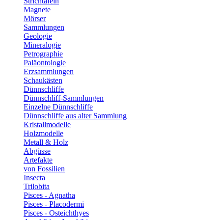
Strichtafeln
Magnete
Mörser
Sammlungen
Geologie
Mineralogie
Petrographie
Paläontologie
Erzsammlungen
Schaukästen
Dünnschliffe
Dünnschliff-Sammlungen
Einzelne Dünnschliffe
Dünnschliffe aus alter Sammlung
Kristallmodelle
Holzmodelle
Metall & Holz
Abgüsse
Artefakte
von Fossilien
Insecta
Trilobita
Pisces - Agnatha
Pisces - Placodermi
Pisces - Osteichthyes