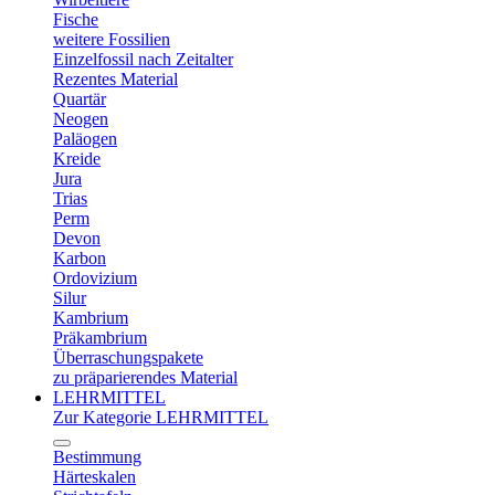
Fische
weitere Fossilien
Einzelfossil nach Zeitalter
Rezentes Material
Quartär
Neogen
Paläogen
Kreide
Jura
Trias
Perm
Devon
Karbon
Ordovizium
Silur
Kambrium
Präkambrium
Überraschungspakete
zu präparierendes Material
LEHRMITTEL
Zur Kategorie LEHRMITTEL
Bestimmung
Härteskalen