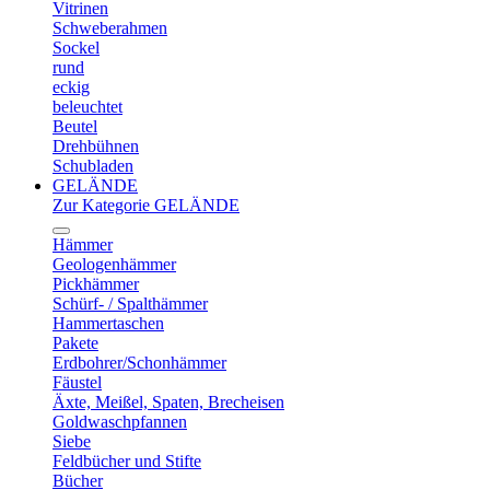
Vitrinen
Schweberahmen
Sockel
rund
eckig
beleuchtet
Beutel
Drehbühnen
Schubladen
GELÄNDE
Zur Kategorie GELÄNDE
Hämmer
Geologenhämmer
Pickhämmer
Schürf- / Spalthämmer
Hammertaschen
Pakete
Erdbohrer/Schonhämmer
Fäustel
Äxte, Meißel, Spaten, Brecheisen
Goldwaschpfannen
Siebe
Feldbücher und Stifte
Bücher