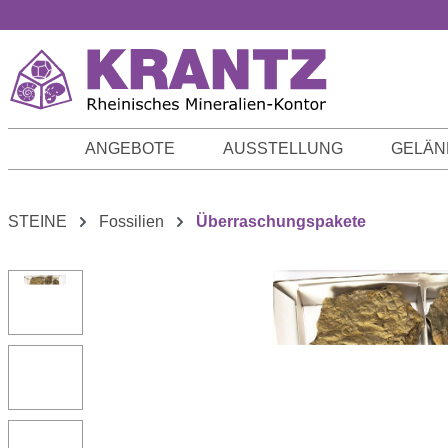
m Hauptinhalt springen
Zur Suche springen
Zur Hauptnavigation springen
ANGEBOTE
AUSSTELLUNG
GELÄN
STEINE
Fossilien
Überraschungspakete