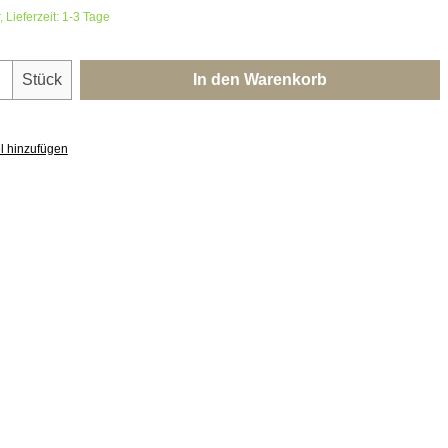
 Lieferzeit: 1-3 Tage
nzahl: Gib den gewünschten Wert ein oder 
Stück
In den Warenkorb
l hinzufügen