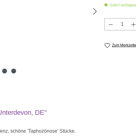
Sofort verfügbar,
Produkt A
Zum Merkzette
Unterdevon, DE"
enz, schöne 'Taphozönose' Stücke.