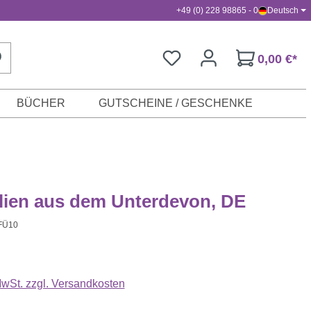
+49 (0) 228 98865 - 0
Deutsch
0,00 €*
BÜCHER
GUTSCHEINE / GESCHENKE
ilien aus dem Unterdevon, DE
FÜ10
s:
 MwSt. zzgl. Versandkosten