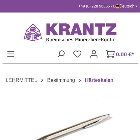
Deutsch
+49 (0) 228 98865 - 0
Zum Hauptinhalt springen
0,00 €*
LEHRMITTEL
Bestimmung
Härteskalen