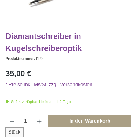
Diamantschreiber in
Kugelschreiberoptik
Produktnummer:
I172
Regulärer Preis:
35,00 €
* Preise inkl. MwSt. zzgl. Versandkosten
Sofort verfügbar, Lieferzeit: 1-3 Tage
Produkt Anzahl: Gib den gewünschten Wert e
In den Warenkorb
Stück